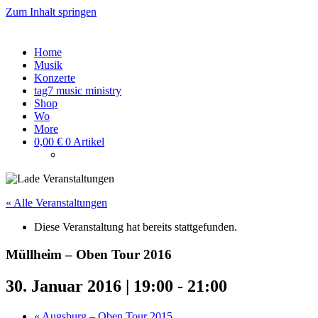
Zum Inhalt springen
tagsieben
Home
Musik
Konzerte
tag7 music ministry
Shop
Wo
More
0,00
€
0 Artikel
« Alle Veranstaltungen
Diese Veranstaltung hat bereits stattgefunden.
Müllheim – Oben Tour 2016
30. Januar 2016 | 19:00
-
21:00
«
Augsburg – Oben Tour 2015