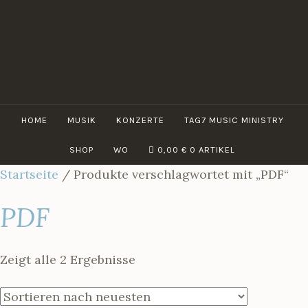
Zum
Inhalt
springen
HOME
MUSIK
KONZERTE
TAG7 MUSIC MINISTRY
SHOP
WO
0,00
€
0 ARTIKEL
Startseite
/ Produkte verschlagwortet mit „PDF“
PDF
Zeigt alle 2 Ergebnisse